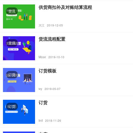
供货商扣补及对账结算流程
货流
大江
2019-12-05
货流流程配置
货流
Mose
2019-10-10
订货模板
订货
ivy
2019-05-07
订货
订货
linll
2018-11-26