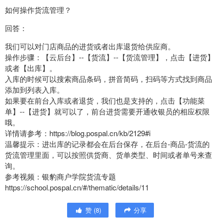
如何操作货流管理？
回答：
我们可以对门店商品的进货或者出库退货给供应商。
操作步骤：【云后台】--【货流】--【货流管理】，点击【进货】
或者【出库】。
入库的时候可以搜索商品条码，拼音简码，扫码等方式找到商品
添加到列表入库。
如果要在前台入库或者退货，我们也是支持的，点击【功能菜
单】--【进货】就可以了，前台进货需要开通收银员的相应权限
哦。
详情请参考：https://blog.pospal.cn/kb/2129#i
温馨提示：进出库的记录都会在后台保存，在后台-商品-货流的
货流管理里面，可以按照供货商、货单类型、时间或者单号来查
询。
参考视频：银豹商户学院货流专题
https://school.pospal.cn/#/thematic/details/11
赞
(
8
)
分享