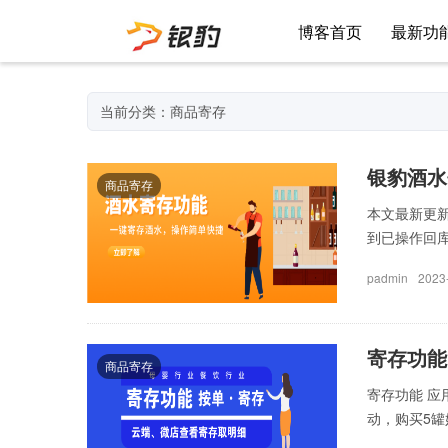
博客首页
最新功
当前分类：商品寄存
银豹酒水
商品寄存
本文最新更新
到已操作回库.
padmin
2023
寄存功能
商品寄存
寄存功能 应
动，购买5罐