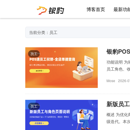
博客首页
最新功
当前分类：员工
银豹PO
员工
功能说明 
员工角色、收
Mose
2026-0
新版员工
员工
概述 为优
级迭代。本次