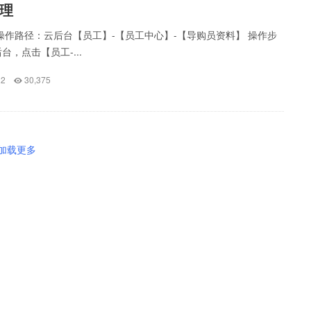
理
操作路径：云后台【员工】-【员工中心】-【导购员资料】 操作步
台，点击【员工-...
22
30,375
加载更多