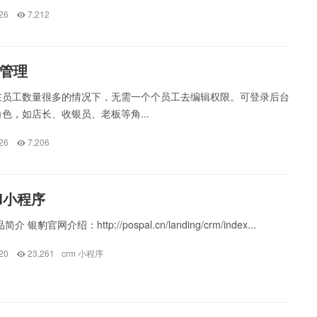
26
7,212
管理
在员工数量很多的情况下，无需一个个员工去编辑权限。可登录后台
色，如店长、收银员、老板等角...
26
7,206
M小程序
 银豹官网介绍：http://pospal.cn/landing/crm/index...
20
23,261
crm
小程序