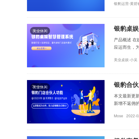
银豹运营-黄碧
银豹桌娱
美业休闲
产品概述 
应运而生，为
美业桌娱-小吴
银豹合伙
美业休闲
本文最新更新
新增不返佣的
Mose
2022-0