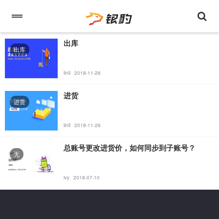
出库
出库
linll
2018-11-26
进货
进货
linll
2018-11-26
总账号更改进货价，如何同步到子账号？
无
ivy
2018-07-10