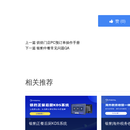
赞
(
0
)
上一篇
烘焙门店PC预订单操作手册
下一篇
银豹中餐常见问题QA
相关推荐
银豹正餐后厨KDS系统
银豹海外税务