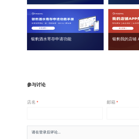
银豹酒水寄存申请功能
银豹我的店铺 
参与讨论
店名
邮箱
*
*