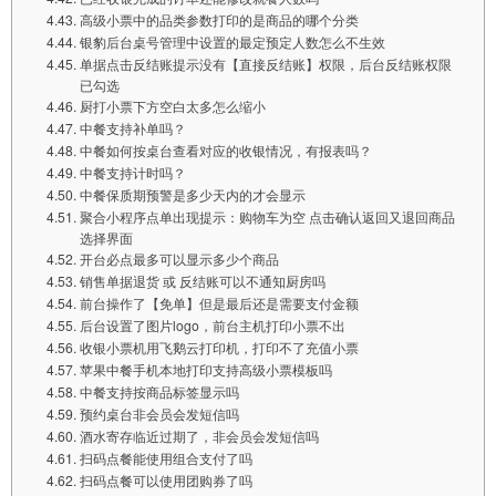
高级小票中的品类参数打印的是商品的哪个分类
银豹后台桌号管理中设置的最定预定人数怎么不生效
单据点击反结账提示没有【直接反结账】权限，后台反结账权限
已勾选
厨打小票下方空白太多怎么缩小
中餐支持补单吗？
中餐如何按桌台查看对应的收银情况，有报表吗？
中餐支持计时吗？
中餐保质期预警是多少天内的才会显示
聚合小程序点单出现提示：购物车为空 点击确认返回又退回商品
选择界面
开台必点最多可以显示多少个商品
销售单据退货 或 反结账可以不通知厨房吗
前台操作了【免单】但是最后还是需要支付金额
后台设置了图片logo，前台主机打印小票不出
收银小票机用飞鹅云打印机，打印不了充值小票
苹果中餐手机本地打印支持高级小票模板吗
中餐支持按商品标签显示吗
预约桌台非会员会发短信吗
酒水寄存临近过期了，非会员会发短信吗
扫码点餐能使用组合支付了吗
扫码点餐可以使用团购券了吗