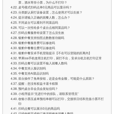
票，酒水寄存小票，为什么不打印？
桌号模式扫码点单0元商品可以显示吗？
分类默认厨打设备设置，怎么使用才可以生效？
提示请输入正确的就餐人数，怎么办？
不同桌台可以看到不同菜品吗
可以一次性给多个桌台点相同菜品吗？
扫码点餐服务铃设置了怎么没生效
银豹中餐支持拍照点数数签功能吗
银豹中餐服务费可以修改吗
银豹中餐餐位费可以修改吗
银豹中餐安卓手机登陆提示【不在可以登陆的距离内】
苹果ios手机使用主机打印，厨打不出，安卓分机主机打印正常
扫码点餐可以设置不输入就餐人数吗
中餐支持人脸识别吗
中餐支持AI菜品识别吗
前台操作了免单按钮，还是会有金额，可能是什么原因？
提醒：您没有权益卡退卡权限
预约桌台非会员会发短信吗？
小程序提示“无进行中的排队，请联系管理员”
收银小票压桌单预结单都可以打印，交接班日结和充值小票不打
印
扫码点餐可以展示0元的商品吗
已经收银完成的订单还能修改就餐人数吗