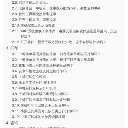
启动主机工具提示：
电脑开台下单提示：缓中区不能为 null。参数名 buffer
软件主界面突然弹窗提示：
打开主机界面，弹窗提示：
主机配置工具启动失败
win7系统更换了字体库，电脑安装银豹软件还是显示乱码，怎么
解决？
打开软件，提示下载必要组件失败，这个会影响什么吗？
打印
中餐挂单界面操作的退菜，前台退菜单可以不打印吗？
中餐挂单界面操作的退菜，厨打可以不出退菜单吗
收银小票上可以体现退掉的菜品吗？
安卓平板做主机支持主机打印吗
主机打印怎么设置
压桌单支持分区域打印吗
中餐厨打支持云打印机吗
下单的时候可以不出厨打小票吗？
主机打印压桌单可以默认出多张吗
主机打印可以默认不出压桌单吗
小票上的菜品可以按分类进行打印吗？
中餐打印标签支持高级模板吗
咨询