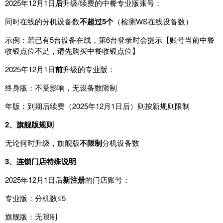
2025
年
12
月
1
日
后
升级
/
续
费
的
中餐
专业
版
账
号
：
同时
在
线
的
分机
设备
数
不
超过
5
个
（
检测
WS
在
线
设备
数
）
示例
：
若
已有
5
台
设备
在
线
，
第
6
台
登录
时
会
提示
【
账
号
当前
中餐
收银
点
位
不足
，
请先
购买
中餐
收银
点
位
】
2025
年
12
月
1
日
前
升级
的
专业
版
：
终身
版
：
不受
影响
，
无
设备
数
限制
年版
：
到期
后
续
费
（
2025
年
12
月
1
日
后
）
则
按
新
规则
限制
2、旗舰
版
规则
无论
何时
升级
，
旗舰
版
不
限制
分机
设备
数
3、连锁
门
店
特殊
说明
2025
年
12
月
1
日
后
新
注册
的
门
店
账
号
：
专业
版
：
分机
数
≤
5
旗舰
版
：
无
限制