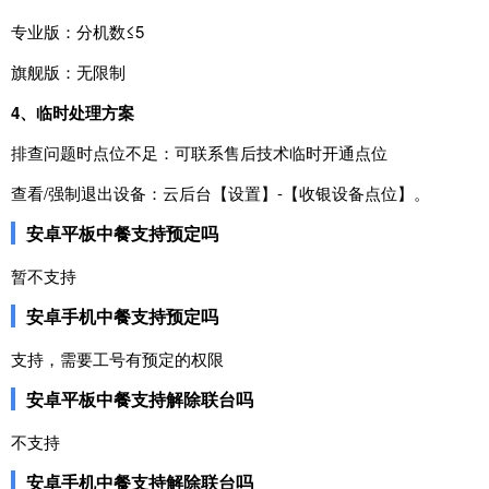
专业
版
：
分机
数
≤
5
旗舰
版
：
无
限制
4、临时
处理
方案
排
查
问题
时
点
位
不足
：
可
联系
售
后
技术
临时
开通
点
位
查看
/
强制
退出
设备
：
云
后台
【
设置
】
-
【
收银
设备
点
位
】。
安卓平板中餐支持预定吗
暂不支持
安卓手机中餐支持预定吗
支持，需要工号有预定的权限
安卓平板中餐支持解除联台吗
不支持
安卓手机中餐支持解除联台吗