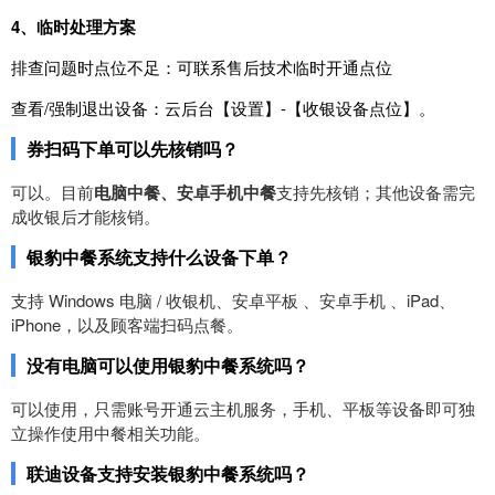
4、临时
处理
方案
排
查
问题
时
点
位
不足
：
可
联系
售
后
技术
临时
开通
点
位
查看
/
强制
退出
设备
：
云
后台
【
设置
】
-
【
收银
设备
点
位
】。
券扫码下单可以先核销吗？
可以。目前
电脑中餐、安卓手机中餐
支持先核销；其他设备需完
成收银后才能核销。
银豹中餐系统支持什么设备下单？
支持 Windows 电脑 / 收银机、安卓平板 、安卓手机 、iPad、
iPhone，以及顾客端扫码点餐。
没有电脑可以使用银豹中餐系统吗？
可以使用，只需账号开通云主机服务，手机、平板等设备即可独
立操作使用中餐相关功能。
联迪设备支持安装银豹中餐系统吗？