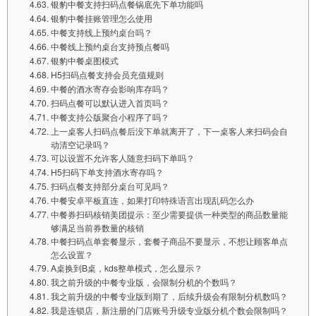
银豹中餐支持扫码点餐锅底先下单功能吗
银豹中餐挂账管理怎么使用
中餐支持线上预约桌台吗？
中餐线上预约桌台支持预点餐吗
银豹中餐桌图模式
H5扫码点餐支持会员充值规则
中餐的酒水寄存会影响库存吗？
扫码点餐可以默认进入首页吗？
中餐支持公版聚合小程序了吗？
上一桌客人扫码点餐后没下单就离开了，下一桌客人来扫码会自
动清空记录吗？
可以设置不允许客人随意扫码下单吗？
H5扫码下单支持酒水寄存吗？
扫码点餐支持部分桌台可见吗？
中餐安卓平板直连，如果打印特殊语言出现乱码怎么办
中餐券扫码核销美团提示：至少需要提供一种类型的商品数量能
够满足当前券数量的核销
中餐扫码点单套餐显示，套餐子商品不要显示，不想让顾客单点
怎么设置？
A桌换到B桌，kds整单模式，怎么显示？
我之前升级的中餐专业版，会限制分机的个数吗？
我之前升级的中餐专业版到期了，后续升级会有限制分机数吗？
我是连锁店，新注册的门店账号升级专业版分机个数会限制吗？