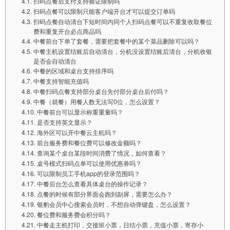
扫码点餐后支付支持验证限制吗
扫码点餐可以限制只能客户端开台才可以提交订单吗
扫码点餐自动清台下短时间内同个人扫码点餐可以不重复收取餐位
费和重复开台必点商品吗
中餐前台下单了套餐，需要把套餐中的某个菜品删除可以吗？
中餐主机设置结账后自动清台，分机没设置结账后清台，分机收银
是否会自动清台
中餐的区域和桌台支持排序吗
中餐支持智能充值吗
中餐扫码点餐支持部分桌台先付部分桌台后付吗？
中餐（就餐）用餐人数无法写0位，怎么设置？
中餐前台可以显示称重重量吗？
是否支持英文显示？
海外区可以开中餐云主机吗？
前台服务费和餐位费可以修改金额吗？
查询某个桌台某段时间消费了情况，如何查看？
桌号模式扫码点单可以使用优惠券吗？
可以限制员工手机app的登录范围吗？
中餐后台怎么查看具体桌台的操作记录？
点餐的时候有部分界面会跑到副屏，需要怎么办？
银豹会员中心搜索会员时，不想自动弹键盘，怎么设置？
餐位费和服务费会积分吗？
中餐走主机打印，交接班小票，日结小票，充值小票，寄存小