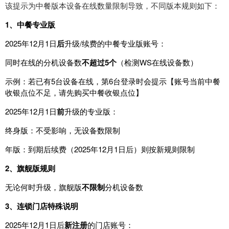
该提示为中餐版本设备在线数量限制导致，不同版本规则如下：
1、中餐专业
版
2025
年
12
月
1
日
后
升级
/
续
费
的
中餐
专业
版
账
号
：
同时
在
线
的
分机
设备
数
不
超过
5
个
（
检测
WS
在
线
设备
数
）
示例
：
若
已有
5
台
设备
在
线
，
第
6
台
登录
时
会
提示
【
账
号
当前
中餐
收银
点
位
不足
，
请先
购买
中餐
收银
点
位
】
2025
年
12
月
1
日
前
升级
的
专业
版
：
终身
版
：
不受
影响
，
无
设备
数
限制
年版
：
到期
后
续
费
（
2025
年
12
月
1
日
后
）
则
按
新
规则
限制
2、旗舰
版
规则
无论
何时
升级
，
旗舰
版
不
限制
分机
设备
数
3、连锁
门
店
特殊
说明
2025
年
12
月
1
日
后
新
注册
的
门
店
账
号
：