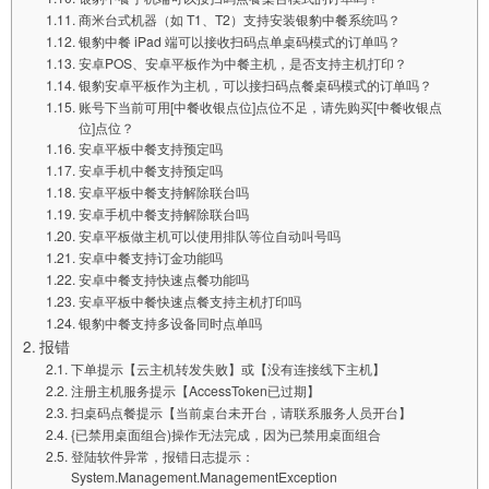
商米台式机器（如 T1、T2）支持安装银豹中餐系统吗？
银豹中餐 iPad 端可以接收扫码点单桌码模式的订单吗？
安卓POS、安卓平板作为中餐主机，是否支持主机打印？
银豹安卓平板作为主机，可以接扫码点餐桌码模式的订单吗？
账号下当前可用[中餐收银点位]点位不足，请先购买[中餐收银点
位]点位？
安卓平板中餐支持预定吗
安卓手机中餐支持预定吗
安卓平板中餐支持解除联台吗
安卓手机中餐支持解除联台吗
安卓平板做主机可以使用排队等位自动叫号吗
安卓中餐支持订金功能吗
安卓中餐支持快速点餐功能吗
安卓平板中餐快速点餐支持主机打印吗
银豹中餐支持多设备同时点单吗
报错
下单提示【云主机转发失败】或【没有连接线下主机】
注册主机服务提示【AccessToken已过期】
扫桌码点餐提示【当前桌台未开台，请联系服务人员开台】
{已禁用桌面组合)操作无法完成，因为已禁用桌面组合
登陆软件异常，报错日志提示：
System.Management.ManagementException