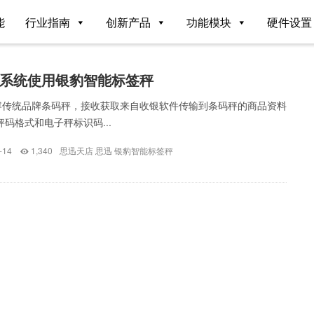
能
行业指南
创新产品
功能模块
硬件设置
系统使用银豹智能标签秤
容传统品牌条码秤，接收获取来自收银软件传输到条码秤的商品资料
秤码格式和电子秤标识码...
-14
1,340
思迅天店
思迅
银豹智能标签秤