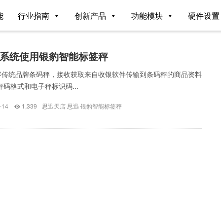
能
行业指南
创新产品
功能模块
硬件设置
系统使用银豹智能标签秤
容传统品牌条码秤，接收获取来自收银软件传输到条码秤的商品资料
秤码格式和电子秤标识码...
-14
1,339
思迅天店
思迅
银豹智能标签秤