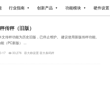
能
行业指南
创新产品
功能模块
硬件设置
秤传秤（旧版）
本文传秤功能为历史旧版，已停止维护。 建议使用新版传秤功能。
（PC新版） ...
0-17
33,276
容大称设置
容大条码秤