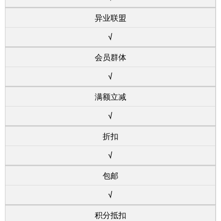
异业联盟
√
会员群体
√
满额立减
√
折扣
√
包邮
√
积分抵扣