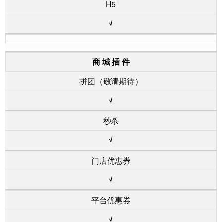
H5
√
商 城 插 件
拼团（敬请期待）
√
秒杀
√
门店优惠券
√
平台优惠券
√