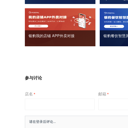
银豹我的店铺 APP外卖对接
银豹餐饮智慧
参与讨论
店名
邮箱
*
*