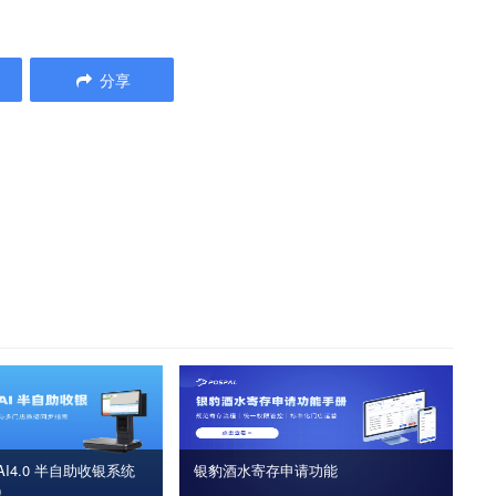
分享
I4.0 半自助收银系统
银豹酒水寄存申请功能
版）