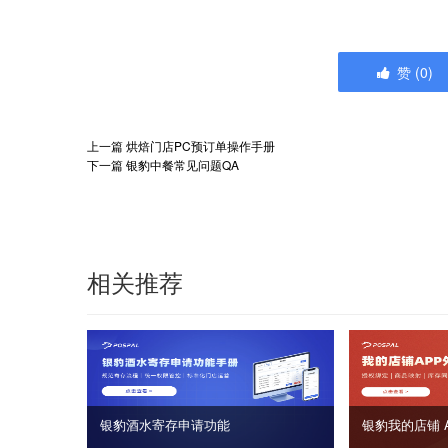
赞
(
0
)
上一篇
烘焙门店PC预订单操作手册
下一篇
银豹中餐常见问题QA
相关推荐
银豹酒水寄存申请功能
银豹我的店铺 