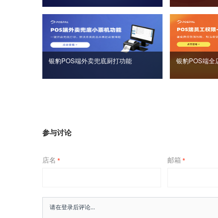
银豹POS端外卖兜底厨打功能
银豹POS端全
参与讨论
店名
邮箱
*
*