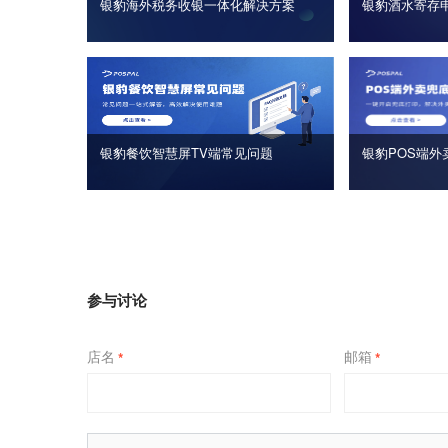
银豹海外税务收银一体化解决方案
银豹酒水寄存
银豹餐饮智慧屏TV端常见问题
银豹POS端外
参与讨论
店名
邮箱
*
*