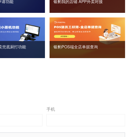
申请功能
银豹我的店铺 APP外卖对接
卖兜底厨打功能
银豹POS端全店单据查询
手机