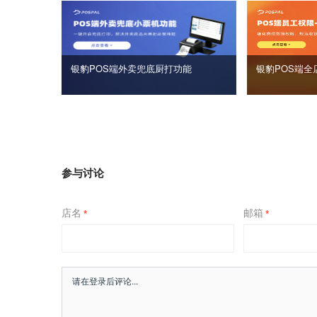
银豹POS端外卖兜底厨打功能
银豹POS端全
参与讨论
店名
邮箱
*
*