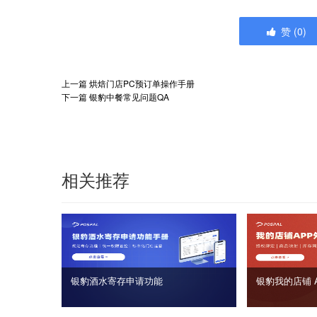
赞
(
0
)
上一篇
烘焙门店PC预订单操作手册
下一篇
银豹中餐常见问题QA
相关推荐
银豹酒水寄存申请功能
银豹我的店铺 