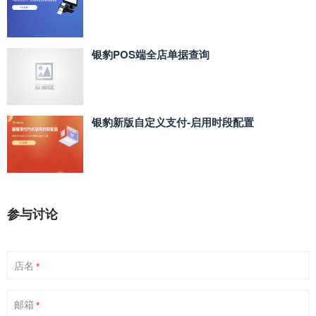
银豹POS端全店单据查询
银豹新版自定义支付‑启用时段配置
参与讨论
店名
*
邮箱
*