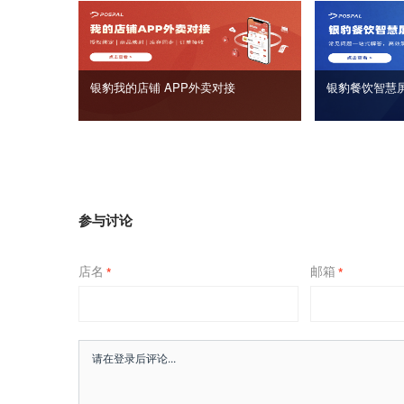
银豹我的店铺 APP外卖对接
银豹餐饮智慧
参与讨论
店名
邮箱
*
*