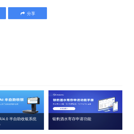
分享
I4.0 半自助收银系统
银豹酒水寄存申请功能
版）