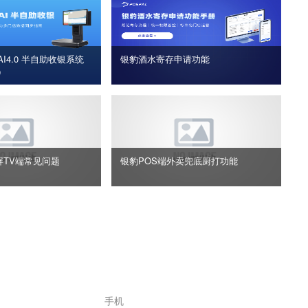
I4.0 半自助收银系统
银豹酒水寄存申请功能
版）
屏TV端常见问题
银豹POS端外卖兜底厨打功能
手机