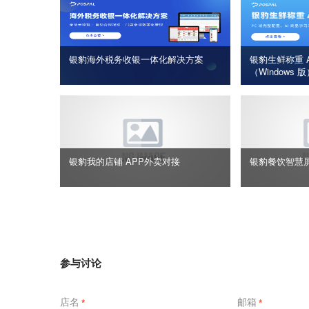
银豹海外税务收银一体化解决方案
银豹生鲜称重 A
（Windows 
银豹我的店铺 APP外卖对接
银豹餐饮智慧
参与讨论
店名
邮箱
*
*