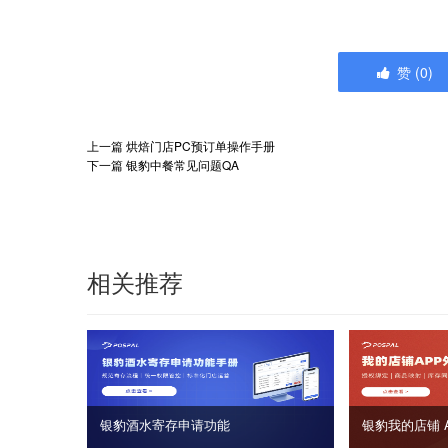
赞
(
0
)
上一篇
烘焙门店PC预订单操作手册
下一篇
银豹中餐常见问题QA
相关推荐
银豹酒水寄存申请功能
银豹我的店铺 