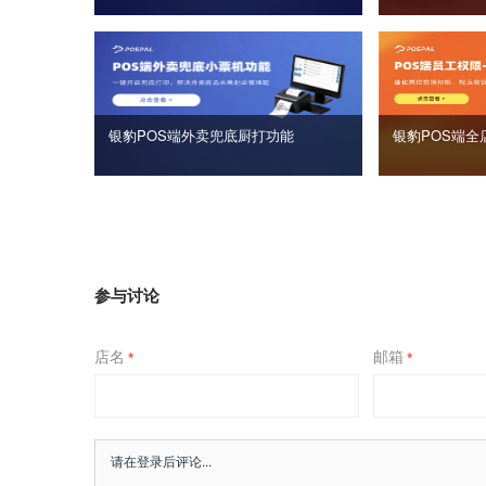
银豹POS端外卖兜底厨打功能
银豹POS端全
参与讨论
店名
邮箱
*
*