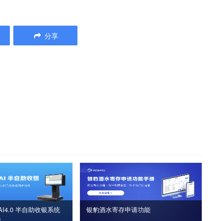
分享
I4.0 半自助收银系统
银豹酒水寄存申请功能
版）