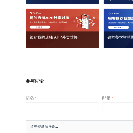
银豹我的店铺 APP外卖对接
银豹餐饮智慧
参与讨论
店名
邮箱
*
*