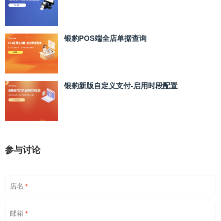
银豹POS端全店单据查询
银豹新版自定义支付‑启用时段配置
参与讨论
店名
*
邮箱
*