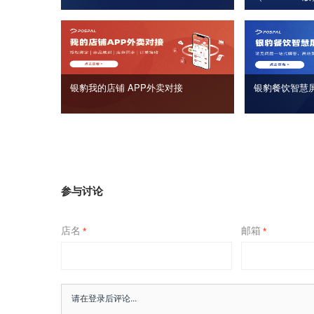
银豹我的店铺 APP外卖对接
银豹餐饮智慧
参与讨论
店名
邮箱
*
*