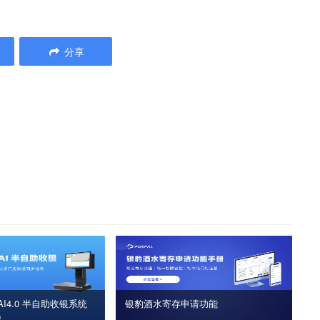
分享
I4.0 半自助收银系统
银豹酒水寄存申请功能
版）