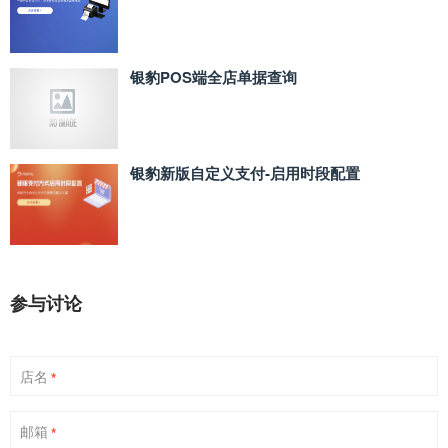
银豹POS端全店单据查询
银豹新版自定义支付‑启用时段配置
参与讨论
店名
*
邮箱
*