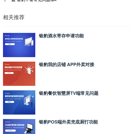
相关推荐
银豹酒水寄存申请功能
银豹我的店铺 APP外卖对接
银豹餐饮智慧屏TV端常见问题
银豹POS端外卖兜底厨打功能