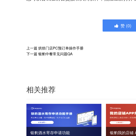
赞
(
0
)
上一篇
烘焙门店PC预订单操作手册
下一篇
银豹中餐常见问题QA
相关推荐
银豹酒水寄存申请功能
银豹我的店铺 