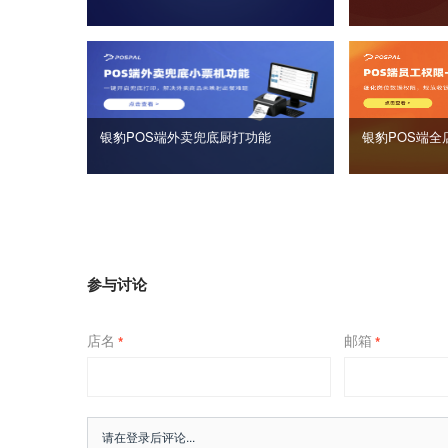
银豹POS端外卖兜底厨打功能
银豹POS端全
参与讨论
店名
邮箱
*
*