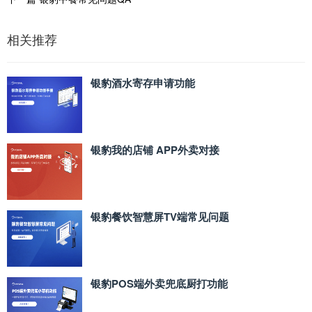
相关推荐
银豹酒水寄存申请功能
银豹我的店铺 APP外卖对接
银豹餐饮智慧屏TV端常见问题
银豹POS端外卖兜底厨打功能