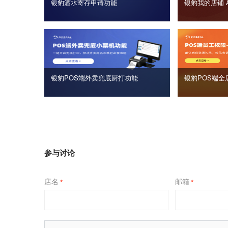
银豹酒水寄存申请功能
银豹我的店铺 
银豹POS端外卖兜底厨打功能
银豹POS端全
参与讨论
店名
邮箱
*
*