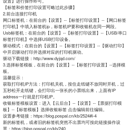
设置】进行操作即可。
【标签和价签打印设置可略过此步骤】
2.前台连接打印机
网口标签机：在前台的【设置】--【标签打印设置】--【网口标签
打印机】中填入标签机ip，标签机IP要和收银机在同一网段。
Usb标签机：在前台的【设置】--【标签打印设置】--【USB/串口
标签打印机】中选择USB打印设备。
驱动模式：在前台的【设置】--【标签打印设置】--【驱动打印】
中开启驱动打印并选择对应的打印机驱动。
驱动下载链接：http://www.dyjqd.com/
3.选择标签模板，在前台的【设置】--【标签打印设置】--选择模
板。
温馨提示：
获取打印机IP方法：打印机关机，按住走纸键不放同时开机，过
五秒松开走纸键，会打印出一张长的小票纸出来，上面有IP
address一行就是打印机IP。
收银标签模板设置：进入【云后台】--【设置】--【票据打印模
板】--【标签模板】选择收银标签 点击编辑前往编辑。
设置参考链接：https://blog.pospal.cn/kb/2524#i-4
新的标签机，或者旧的标签机突然不出票均可按此链接操作设
置：https://blog.pospal.cn/kb/240