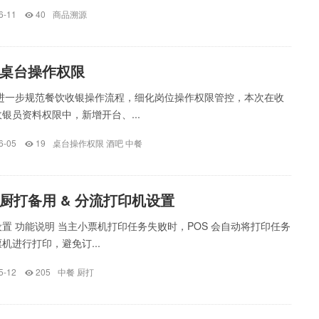
6-11
40
商品溯源
桌台操作权限
为进一步规范餐饮收银操作流程，细化岗位操作权限管控，本次在收
银员资料权限中，新增开台、...
6-05
19
桌台操作权限
酒吧
中餐
厨打备用 & 分流打印机设置
置 功能说明 当主小票机打印任务失败时，POS 会自动将打印任务
机进行打印，避免订...
5-12
205
中餐
厨打