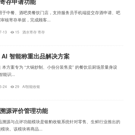
寄存申请功能
适用于中餐、酒吧类餐饮门店，支持服务员手机端提交存酒申请、吧
端审核寄存单据，完成顾客...
7-13
15
酒水寄存
寄存
 AI 智能称重出品解决方案
 本方案专为 “大锅炒制、小份分装售卖” 的餐饮后厨场景量身设
智能识...
6-24
29
AI智能收银
溯源评价管理功能
产品溯源与点评功能模块是银豹收银系统针对零售、生鲜行业推出的
模块。该模块将商品...