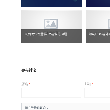
银豹餐饮智慧屏TV端常见问题
银豹POS端外
参与讨论
店名
邮箱
*
*