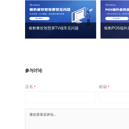
银豹餐饮智慧屏TV端常见问题
银豹POS端外
参与讨论
店名
邮箱
*
*