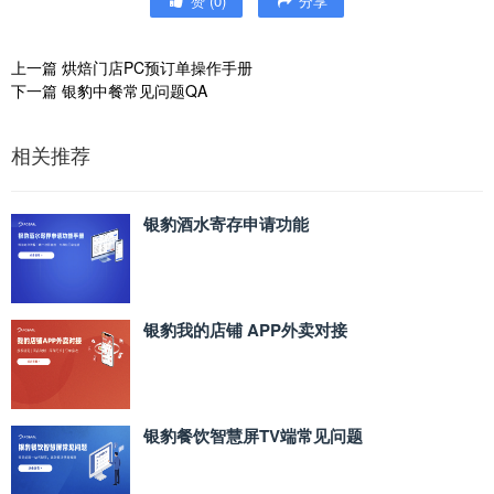
赞
(
0
)
分享
上一篇
烘焙门店PC预订单操作手册
下一篇
银豹中餐常见问题QA
相关推荐
银豹酒水寄存申请功能
银豹我的店铺 APP外卖对接
银豹餐饮智慧屏TV端常见问题