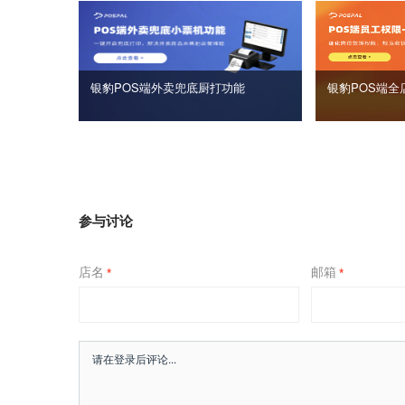
银豹POS端外卖兜底厨打功能
银豹POS端全
参与讨论
店名
邮箱
*
*