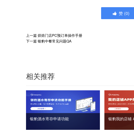
赞
(
0
)
上一篇
烘焙门店PC预订单操作手册
下一篇
银豹中餐常见问题QA
相关推荐
银豹酒水寄存申请功能
银豹我的店铺 