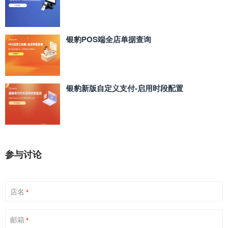
银豹POS端全店单据查询
银豹新版自定义支付‑启用时段配置
参与讨论
店名
*
邮箱
*