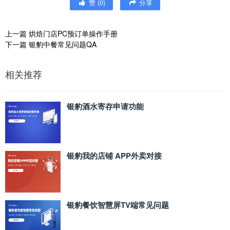
赞
(
0
)
分享
上一篇
烘焙门店PC预订单操作手册
下一篇
银豹中餐常见问题QA
相关推荐
银豹酒水寄存申请功能
银豹我的店铺 APP外卖对接
银豹餐饮智慧屏TV端常见问题