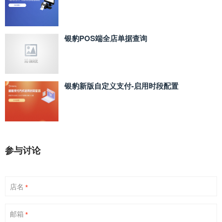
银豹POS端全店单据查询
银豹新版自定义支付‑启用时段配置
参与讨论
店名
*
邮箱
*