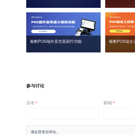
银豹POS端外卖兜底厨打功能
银豹POS端全
参与讨论
店名
邮箱
*
*