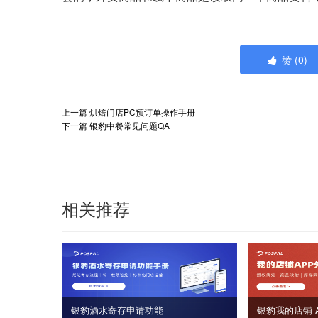
赞
(
0
)
上一篇
烘焙门店PC预订单操作手册
下一篇
银豹中餐常见问题QA
相关推荐
银豹酒水寄存申请功能
银豹我的店铺 