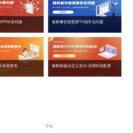
APP外卖对接
银豹餐饮智慧屏TV端常见问题
店单据查询
银豹新版自定义支付‑启用时段配置
手机