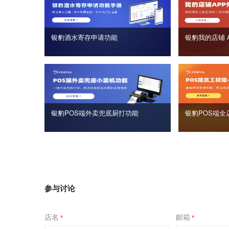
银豹酒水寄存申请功能
银豹我的店铺 
银豹POS端外卖兜底厨打功能
银豹POS端全
参与讨论
店名
邮箱
*
*