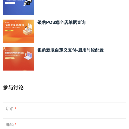
银豹POS端全店单据查询
银豹新版自定义支付‑启用时段配置
参与讨论
店名
*
邮箱
*