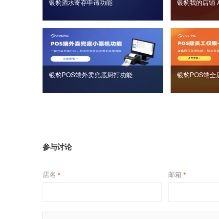
银豹酒水寄存申请功能
银豹我的店铺 
银豹POS端外卖兜底厨打功能
银豹POS端全
参与讨论
店名
邮箱
*
*