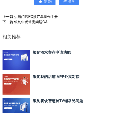
赞
(
0
)
分享
上一篇
烘焙门店PC预订单操作手册
下一篇
银豹中餐常见问题QA
相关推荐
银豹酒水寄存申请功能
银豹我的店铺 APP外卖对接
银豹餐饮智慧屏TV端常见问题