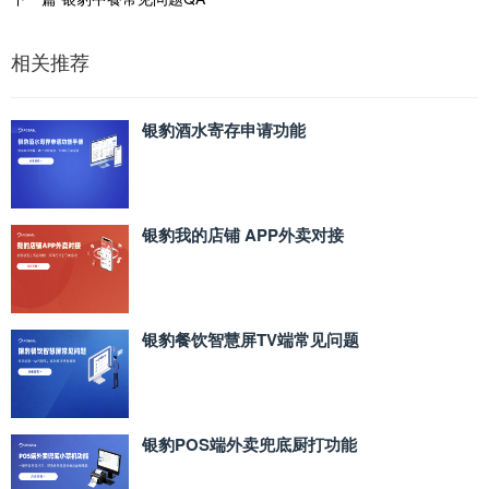
相关推荐
银豹酒水寄存申请功能
银豹我的店铺 APP外卖对接
银豹餐饮智慧屏TV端常见问题
银豹POS端外卖兜底厨打功能