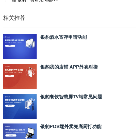
相关推荐
银豹酒水寄存申请功能
银豹我的店铺 APP外卖对接
银豹餐饮智慧屏TV端常见问题
银豹POS端外卖兜底厨打功能