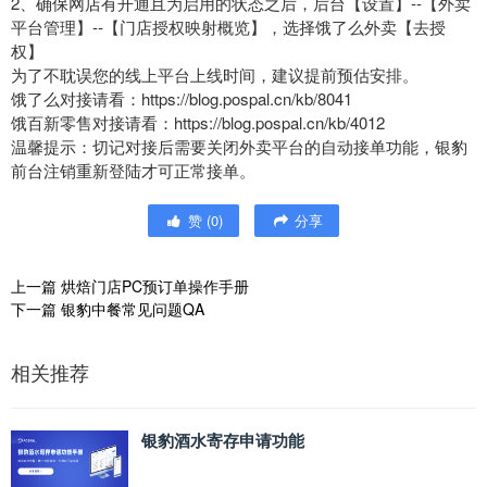
2、确保网店有开通且为启用的状态之后，后台【设置】--【外卖
平台管理】--【门店授权映射概览】，选择饿了么外卖【去授
权】
为了不耽误您的线上平台上线时间，建议提前预估安排。
饿了么对接请看：https://blog.pospal.cn/kb/8041
饿百新零售对接请看：https://blog.pospal.cn/kb/4012
温馨提示：切记对接后需要关闭外卖平台的自动接单功能，银豹
前台注销重新登陆才可正常接单。
赞
(
0
)
分享
上一篇
烘焙门店PC预订单操作手册
下一篇
银豹中餐常见问题QA
相关推荐
银豹酒水寄存申请功能