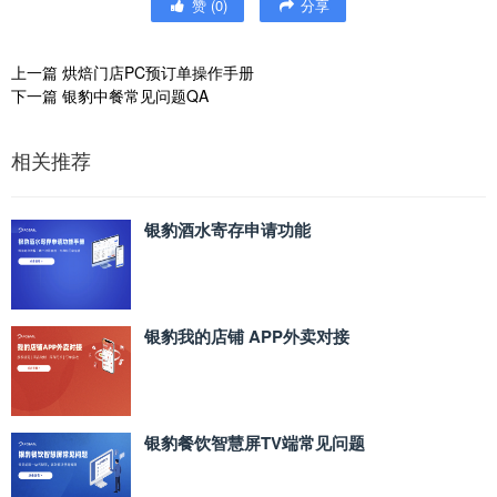
赞
(
0
)
分享
上一篇
烘焙门店PC预订单操作手册
下一篇
银豹中餐常见问题QA
相关推荐
银豹酒水寄存申请功能
银豹我的店铺 APP外卖对接
银豹餐饮智慧屏TV端常见问题