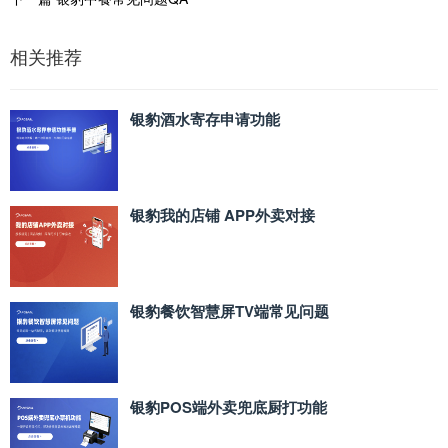
相关推荐
银豹酒水寄存申请功能
银豹我的店铺 APP外卖对接
银豹餐饮智慧屏TV端常见问题
银豹POS端外卖兜底厨打功能