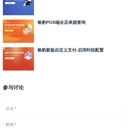
银豹POS端全店单据查询
银豹新版自定义支付‑启用时段配置
参与讨论
店名
*
邮箱
*