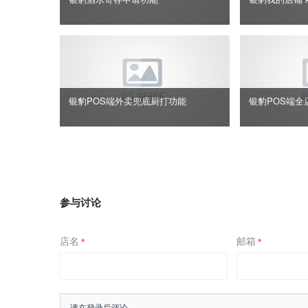
银豹POS端外卖兜底厨打功能
银豹POS端全
参与讨论
店名
邮箱
*
*