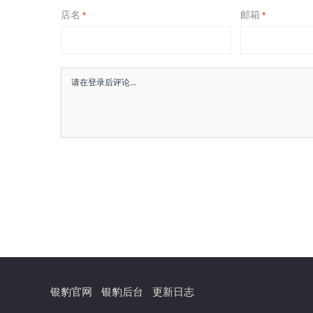
店名
邮箱
*
*
银豹官网
银豹后台
更新日志